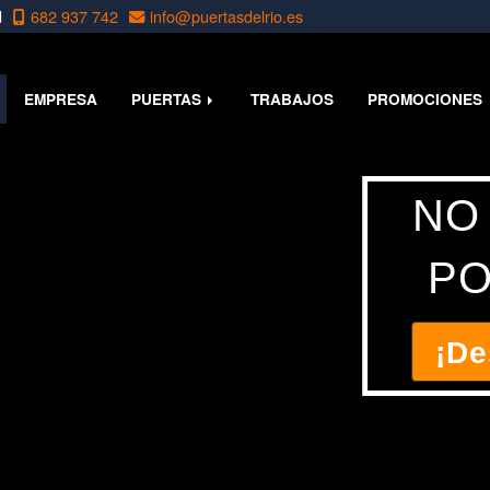
d
682 937 742
info
puertasdelrio.es
EMPRESA
PUERTAS
TRABAJOS
PROMOCIONES
NO
PO
¡De