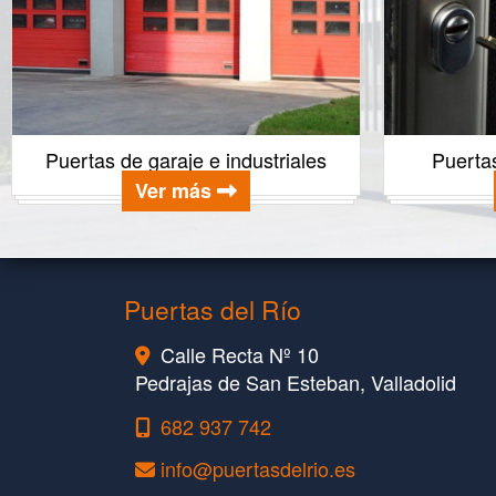
Puertas de garaje e industriales
Puertas
Ver más
Puertas del Río
Calle Recta Nº 10
Pedrajas de San Esteban,
Valladolid
682 937 742
info
puertasdelrio.es