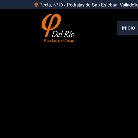
Recta, Nº10 -
Pedrajas de San Esteban,
Valladoli
INICIO