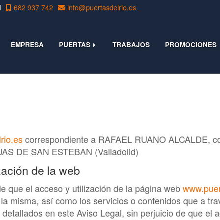
d
682 937 742
info
puertasdelrio.es
EMPRESA
PUERTAS
TRABAJOS
PROMOCIONES
rio.es
correspondiente a
RAFAEL RUANO ALCALDE
, c
JAS DE SAN ESTEBAN
(
Valladolid
)
zación de la web
de que el acceso y utilización de la página web
www.puer
 la misma, así como los servicios o contenidos que a tra
 detallados en este Aviso Legal, sin perjuicio de que el