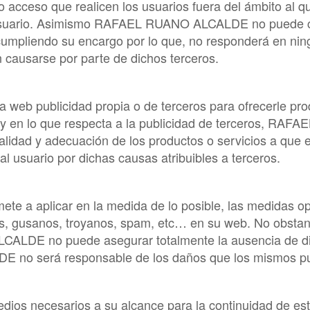
 acceso que realicen los usuarios fuera del ámbito al qu
usuario. Asimismo
RAFAEL RUANO ALCALDE
no puede c
 cumpliendo su encargo por lo que, no responderá en ni
n causarse por parte de dichos terceros.
la web publicidad propia o de terceros para ofrecerle pr
y en lo que respecta a la publicidad de terceros,
RAFAE
 calidad y adecuación de los productos o servicios a que 
l usuario por dichas causas atribuibles a terceros.
te a aplicar en la medida de lo posible, las medidas op
irus, gusanos, troyanos, spam, etc… en su web. No obst
LCALDE
no puede asegurar totalmente la ausencia de d
LDE
no será responsable de los daños que los mismos pud
dios necesarios a su alcance para la continuidad de est