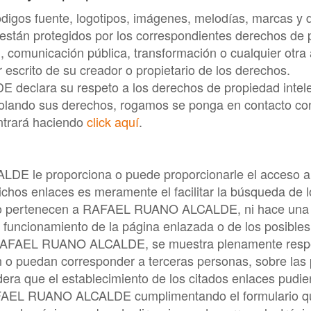
códigos fuente, logotipos, imágenes, melodías, marcas y
están protegidos por los correspondientes derechos de pr
ón, comunicación pública, transformación o cualquier otr
 escrito de su creador o propietario de los derechos.
DE
declara su respeto a los derechos de propiedad intelect
 violando sus derechos, rogamos se ponga en contacto c
ntrará haciendo
click aquí
.
ALDE
le proporciona o puede proporcionarle el acceso 
dichos enlaces es meramente el facilitar la búsqueda de 
no pertenecen a
RAFAEL RUANO ALCALDE
, ni hace una
 funcionamiento de la página enlazada o de los posible
AFAEL RUANO ALCALDE
, se muestra plenamente resp
an o puedan corresponder a terceras personas, sobre las 
idera que el establecimiento de los citados enlaces pudi
AEL RUANO ALCALDE
cumplimentando el formulario q