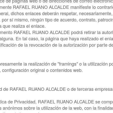
ace de páginas web o de direcciones de correo electróni
amente
RAFAEL RUANO ALCALDE
manifieste lo contrar
eral, dichos enlaces deberán respetar, necesariamente, l
 por sí mismo, ningún tipo de acuerdo, contrato, patroc
 que realiza el enlace.
momento
RAFAEL RUANO ALCALDE
podrá retirar la auto
 alguna. En tal caso, la página que haya realizado el en
ificación de la revocación de la autorización por parte 
esamente la realización de "framings" o la utilización p
 configuración original o contenidos web.
ad de
RAFAEL RUANO ALCALDE
o de terceras empresa
ítica de Privacidad,
RAFAEL RUANO ALCALDE
se compro
s anónimos sobre la utilización de la web, con la finalid