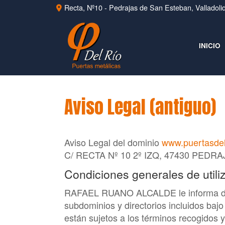
Recta, Nº10 -
Pedrajas de San Esteban,
Valladoli
INICIO
Aviso Legal (antiguo)
Aviso Legal del dominio
www.puertasdel
C/ RECTA Nº 10 2º IZQ
,
47430
PEDRA
Condiciones generales de utili
RAFAEL RUANO ALCALDE
le informa 
subdominios y directorios incluidos bajo
están sujetos a los términos recogidos y